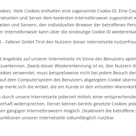
kies. Viele Cookies enthalten eine sogenannte Cookie-ID. Eine Coo
ernetseiten und Server dem konkreten Internetbrowser zugeordnet
eiten und Servern, den individuellen Browser der betroffenen Per
er Internetbrowser kann über die eindeutige Cookie-ID wiedererkan
- Falkner GmbH Tirol den Nutzern dieser Internetseite nutzerfreun
d Angebote auf unserer Internetseite im Sinne des Benutzers optim
erzuerkennen. Zweck dieser Wiedererkennung ist es, den Nutzern d
 Cookies verwendet, muss beispielsweise nicht bei jedem Besuch de
m auf dem Computersystem des Benutzers abgelegten Cookie übernom
merkt sich die Artikel, die ein Kunde in den virtuellen Warenkorb
 durch unsere Internetseite jederzeit mittels einer entsprechend
rhaft widersprechen. Ferner können bereits gesetzte Cookies jed
len gängigen Internetbrowsern möglich. Deaktiviert die betroffene
unktionen unserer Internetseite vollumfänglich nutzbar.