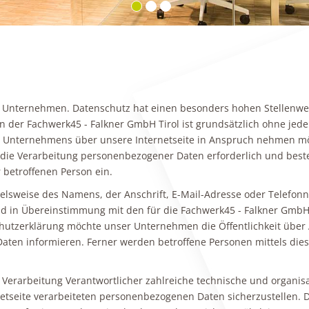
m Unternehmen. Datenschutz hat einen besonders hohen Stellenwert
en der Fachwerk45 - Falkner GmbH Tirol ist grundsätzlich ohne j
s Unternehmens über unsere Internetseite in Anspruch nehmen mö
die Verarbeitung personenbezogener Daten erforderlich und besteh
r betroffenen Person ein.
lsweise des Namens, der Anschrift, E-Mail-Adresse oder Telefonnu
 in Übereinstimmung mit den für die Fachwerk45 - Falkner GmbH 
hutzerklärung möchte unser Unternehmen die Öffentlichkeit über
ten informieren. Ferner werden betroffene Personen mittels dies
ie Verarbeitung Verantwortlicher zahlreiche technische und orga
netseite verarbeiteten personenbezogenen Daten sicherzustellen.