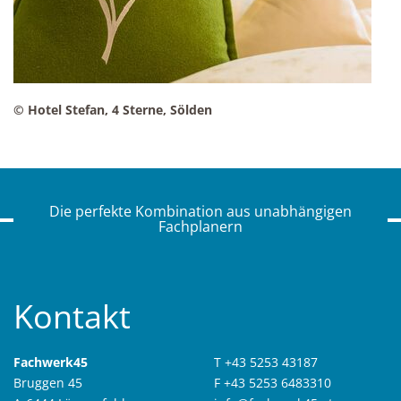
© Hotel Stefan, 4 Sterne, Sölden
Die perfekte Kombination aus unabhängigen
Fachplanern
Kontakt
Fachwerk45
T +43 5253 43187
Bruggen 45
F +43 5253 6483310