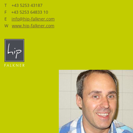
T +43 5253 43187
F +43 5253 64833 10
E
info
@
hip-falkner.com
W
www.hip-falkner.com