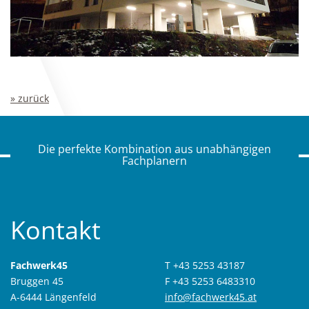
» zurück
Die perfekte Kombination aus unabhängigen
Fachplanern
Kontakt
Fachwerk45
T +43 5253 43187
Bruggen 45
F +43 5253 6483310
A-6444 Längenfeld
info@fachwerk45.at